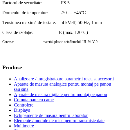
Factorul de securitate: FS 5
Domeniul de temperatur: -20 … +45°C
Tensiunea maximă de testare: 4 kVeff, 50 Hz, 1 min
Clasa de izolaţie: E (max. 120°C)
Carcasa: material plastic neinflamabil, UL 94 V-0
Produse
Analizoare / inregistratoare parametrii retea si accesorii
Aparate de masura analogice pentru montaj pe panou
sau sina
Aparate de masura digitale pentru montaj pe panou
Comutatoare cu came
Controlere
Displays
Echipamente de masura pentru laborator
Elemente / module de retea pentru transmisie date
Multimetre