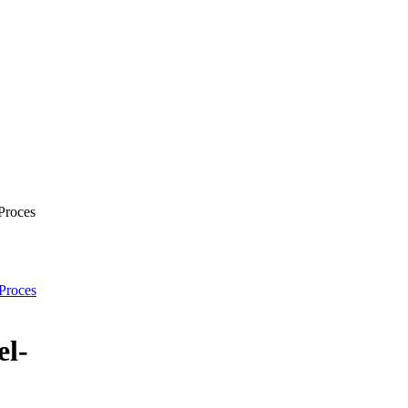
Proces
Proces
el-