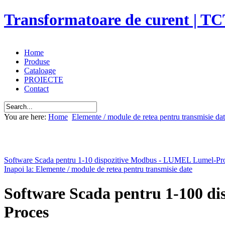
Transformatoare de curent | TC
Home
Produse
Cataloage
PROIECTE
Contact
You are here:
Home
Elemente / module de retea pentru transmisie da
Software Scada pentru 1-10 dispozitive Modbus - LUMEL Lumel-Pr
Inapoi la: Elemente / module de retea pentru transmisie date
Software Scada pentru 1-100 d
Proces