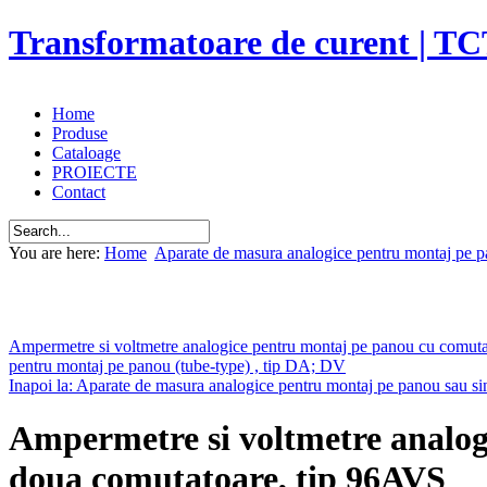
Transformatoare de curent | TC
Home
Produse
Cataloage
PROIECTE
Contact
You are here:
Home
Aparate de masura analogice pentru montaj pe p
Ampermetre si voltmetre analogice pentru montaj pe panou cu comutat
pentru montaj pe panou (tube-type) , tip DA; DV
Inapoi la: Aparate de masura analogice pentru montaj pe panou sau si
Ampermetre si voltmetre analog
doua comutatoare, tip 96AVS