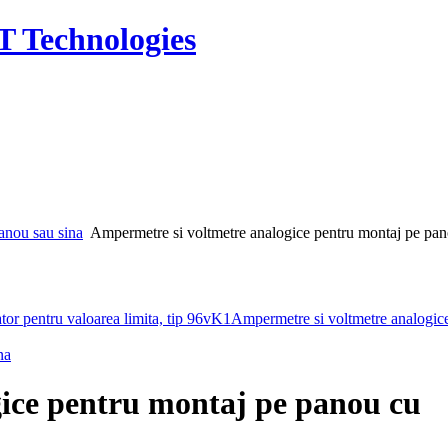
T Technologies
anou sau sina
Ampermetre si voltmetre analogice pentru montaj pe pa
or pentru valoarea limita, tip 96vK1
Ampermetre si voltmetre analogic
na
ice pentru montaj pe panou cu